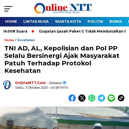
HOME
LINTAS NUSA
WARTA KOTA
POLITIK
BISNIS
Suara
Gugatan Ijasah Paket C Tidak Membatalkan Pelantikan B
/
Home
Kesehatan
TNI AD, AL, Kepolisian dan Pol PP
Selalu Bersinergi Ajak Masyarakat
Patuh Terhadap Protokol
Kesehatan
OnlineNTT.Com
- Redaksi
Sabtu, 3 Oktober 2020 - 04:58 WITA