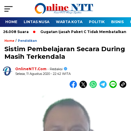
HOME
LINTAS NUSA
WARTA KOTA
POLITIK
BISNIS
008 Suara
Gugatan Ijasah Paket C Tidak Membatalkan Pelantik
/
Home
Pendidikan
Sistim Pembelajaran Secara During
Masih Terkendala
OnlineNTT.Com
- Redaksi
Selasa, 11 Agustus 2020 - 22:42 WITA