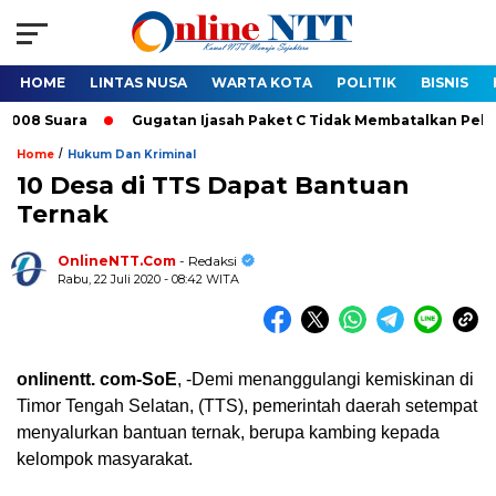
HOME
LINTAS NUSA
WARTA KOTA
POLITIK
BISNIS
ara
Gugatan Ijasah Paket C Tidak Membatalkan Pelantikan Bu
/
Home
Hukum Dan Kriminal
10 Desa di TTS Dapat Bantuan
Ternak
OnlineNTT.Com
- Redaksi
Rabu, 22 Juli 2020 - 08:42 WITA
onlinentt. com-SoE
, -Demi menanggulangi kemiskinan di
Timor Tengah Selatan, (TTS), pemerintah daerah setempat
menyalurkan bantuan ternak, berupa kambing kepada
kelompok masyarakat.