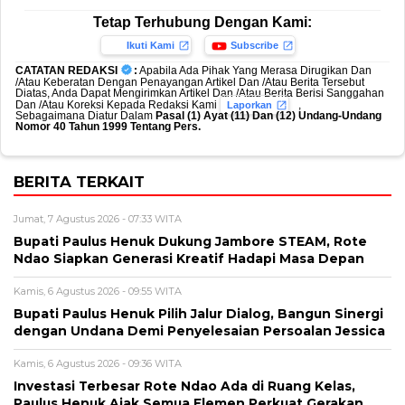
Tetap Terhubung Dengan Kami:
Ikuti Kami
Subscribe
CATATAN REDAKSI
:
Apabila Ada Pihak Yang Merasa Dirugikan Dan
/Atau Keberatan Dengan Penayangan Artikel Dan /Atau Berita Tersebut
Diatas, Anda Dapat Mengirimkan Artikel Dan /Atau Berita Berisi Sanggahan
Dan /Atau Koreksi Kepada Redaksi Kami
,
Laporkan
Sebagaimana Diatur Dalam
Pasal (1) Ayat (11) Dan (12) Undang-Undang
Nomor 40 Tahun 1999 Tentang Pers.
BERITA TERKAIT
Jumat, 7 Agustus 2026 - 07:33 WITA
Bupati Paulus Henuk Dukung Jambore STEAM, Rote
Ndao Siapkan Generasi Kreatif Hadapi Masa Depan
Kamis, 6 Agustus 2026 - 09:55 WITA
Bupati Paulus Henuk Pilih Jalur Dialog, Bangun Sinergi
dengan Undana Demi Penyelesaian Persoalan Jessica
Kamis, 6 Agustus 2026 - 09:36 WITA
Investasi Terbesar Rote Ndao Ada di Ruang Kelas,
Paulus Henuk Ajak Semua Elemen Perkuat Gerakan