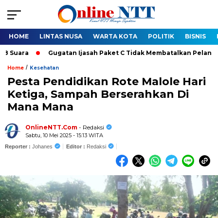
HOME
LINTAS NUSA
WARTA KOTA
POLITIK
BISNIS
ra
Gugatan Ijasah Paket C Tidak Membatalkan Pelantikan Bup
/
Home
Kesehatan
Pesta Pendidikan Rote Malole Hari
Ketiga, Sampah Berserahkan Di
Mana Mana
OnlineNTT.Com
- Redaksi
Sabtu, 10 Mei 2025 - 15:13 WITA
Reporter :
Johanes
Editor :
Redaksi