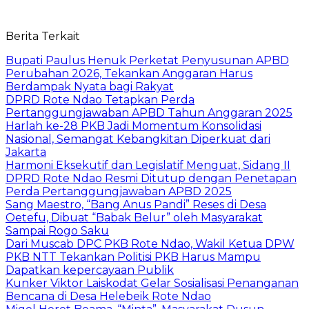
Berita Terkait
Bupati Paulus Henuk Perketat Penyusunan APBD
Perubahan 2026, Tekankan Anggaran Harus
Berdampak Nyata bagi Rakyat
DPRD Rote Ndao Tetapkan Perda
Pertanggungjawaban APBD Tahun Anggaran 2025
Harlah ke-28 PKB Jadi Momentum Konsolidasi
Nasional, Semangat Kebangkitan Diperkuat dari
Jakarta
Harmoni Eksekutif dan Legislatif Menguat, Sidang II
DPRD Rote Ndao Resmi Ditutup dengan Penetapan
Perda Pertanggungjawaban APBD 2025
Sang Maestro, “Bang Anus Pandi” Reses di Desa
Oetefu, Dibuat “Babak Belur” oleh Masyarakat
Sampai Rogo Saku
Dari Muscab DPC PKB Rote Ndao, Wakil Ketua DPW
PKB NTT Tekankan Politisi PKB Harus Mampu
Dapatkan kepercayaan Publik
Kunker Viktor Laiskodat Gelar Sosialisasi Penanganan
Bencana di Desa Helebeik Rote Ndao