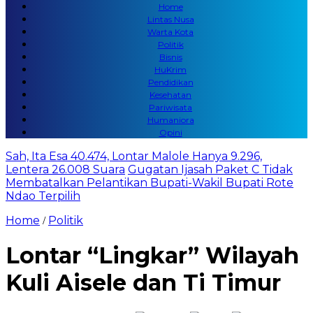
Home
Lintas Nusa
Warta Kota
Politik
Bisnis
HuKrim
Pendidikan
Kesehatan
Pariwisata
Humaniora
Opini
Sah, Ita Esa 40.474, Lontar Malole Hanya 9.296,
Lentera 26.008 Suara
Gugatan Ijasah Paket C Tidak
Membatalkan Pelantikan Bupati-Wakil Bupati Rote
Ndao Terpilih
Home
Politik
/
Lontar “Lingkar” Wilayah
Kuli Aisele dan Ti Timur