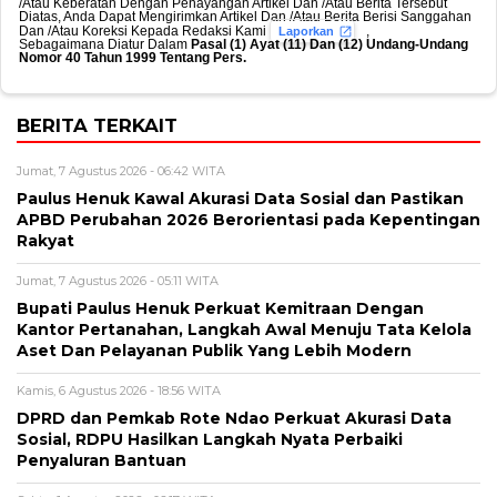
/Atau Keberatan Dengan Penayangan Artikel Dan /Atau Berita Tersebut
Diatas, Anda Dapat Mengirimkan Artikel Dan /Atau Berita Berisi Sanggahan
Dan /Atau Koreksi Kepada Redaksi Kami
,
Laporkan
Sebagaimana Diatur Dalam
Pasal (1) Ayat (11) Dan (12) Undang-Undang
Nomor 40 Tahun 1999 Tentang Pers.
BERITA TERKAIT
Jumat, 7 Agustus 2026 - 06:42 WITA
Paulus Henuk Kawal Akurasi Data Sosial dan Pastikan
APBD Perubahan 2026 Berorientasi pada Kepentingan
Rakyat
Jumat, 7 Agustus 2026 - 05:11 WITA
Bupati Paulus Henuk Perkuat Kemitraan Dengan
Kantor Pertanahan, Langkah Awal Menuju Tata Kelola
Aset Dan Pelayanan Publik Yang Lebih Modern
Kamis, 6 Agustus 2026 - 18:56 WITA
DPRD dan Pemkab Rote Ndao Perkuat Akurasi Data
Sosial, RDPU Hasilkan Langkah Nyata Perbaiki
Penyaluran Bantuan