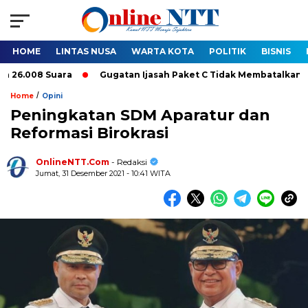
HOME
LINTAS NUSA
WARTA KOTA
POLITIK
BISNIS
008 Suara
Gugatan Ijasah Paket C Tidak Membatalkan Pelantik
/
Home
Opini
Peningkatan SDM Aparatur dan
Reformasi Birokrasi
OnlineNTT.Com
- Redaksi
Jumat, 31 Desember 2021 - 10:41 WITA