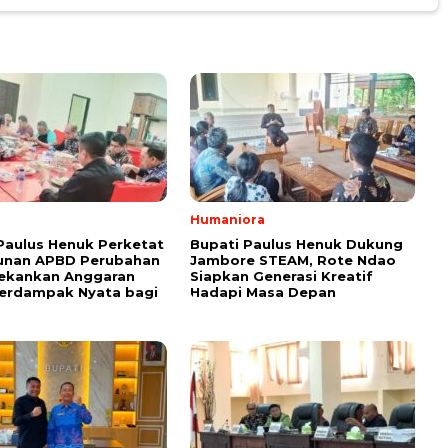
Humaniora
Paulus Henuk Perketat
Bupati Paulus Henuk Dukung
unan APBD Perubahan
Jambore STEAM, Rote Ndao
Tekankan Anggaran
Siapkan Generasi Kreatif
Berdampak Nyata bagi
Hadapi Masa Depan