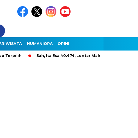
ARIWISATA
HUMANIORA
OPINI
lih
Sah, Ita Esa 40.474, Lontar Malole Hanya 9.296, Lentera 