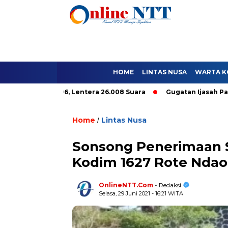
HOME
LINTAS NUSA
WARTA K
e Hanya 9.296, Lentera 26.008 Suara
Gugatan Ijasah Paket C T
Home
Lintas Nusa
/
Sonsong Penerimaan 
Kodim 1627 Rote Ndao 
OnlineNTT.Com
- Redaksi
Selasa, 29 Juni 2021 - 16:21 WITA