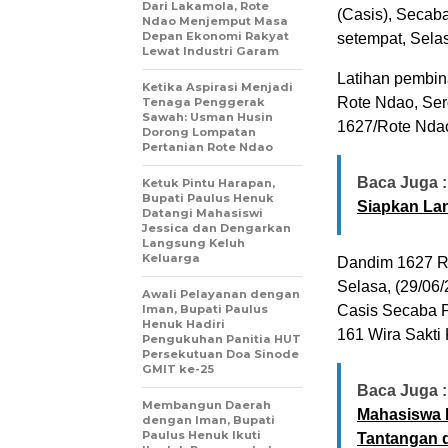
Dari Lakamola, Rote
(Casis), Secab
Ndao Menjemput Masa
Depan Ekonomi Rakyat
setempat, Selas
Lewat Industri Garam
Latihan pembin
Ketika Aspirasi Menjadi
Rote Ndao, Ser
Tenaga Penggerak
Sawah: Usman Husin
1627/Rote Nda
Dorong Lompatan
Pertanian Rote Ndao
Baca Juga :
Ketuk Pintu Harapan,
Bupati Paulus Henuk
Siapkan La
Datangi Mahasiswi
Jessica dan Dengarkan
Langsung Keluh
Keluarga
Dandim 1627 Ro
Selasa, (29/06/
Awali Pelayanan dengan
Iman, Bupati Paulus
Casis Secaba P
Henuk Hadiri
161 Wira Sakti 
Pengukuhan Panitia HUT
Persekutuan Doa Sinode
GMIT ke-25
Baca Juga :
Membangun Daerah
Mahasiswa 
dengan Iman, Bupati
Paulus Henuk Ikuti
Tantangan d