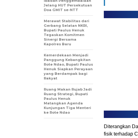
Ibadah Penggembalaan
Jelang HUT Persekutuan
Doa GMIT se-NTT
Merawat Stabilitas dari
Gerbang Selatan NKRI,
Bupati Paulus Henuk
Tegaskan Komitmen
Sinergi Bersama
Kapolres Baru
Kemerdekaan Menjadi
Panggung Kebangkitan
Rote Ndao, Bupati Paulus
Henuk Siapkan Perayaan
yang Berdampak bagi
Rakyat
Ruang Makan Rujab Jadi
Ruang Strategi, Bupati
Paulus Henuk
Matangkan Agenda
Kunjungan Tiga Menteri
ke Rote Ndao
Diterangkan Da
fisik terhadap C