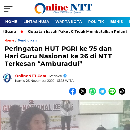
HOME
LINTAS NUSA
WARTA KOTA
POLITIK
BISNIS
ra
Gugatan Ijasah Paket C Tidak Membatalkan Pelantikan Bup
/
Home
Pendidikan
Peringatan HUT PGRI ke 75 dan
Hari Guru Nasional ke 26 di NTT
Terkesan “Amburadul”
OnlineNTT.Com
- Redaksi
Kamis, 26 November 2020 - 01:25 WITA