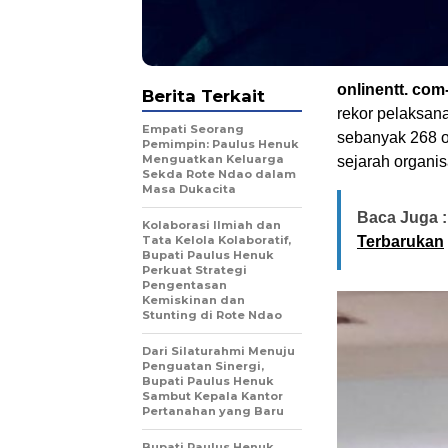
onlinentt. co
Berita Terkait
rekor pelaksan
Empati Seorang
sebanyak 268 o
Pemimpin: Paulus Henuk
Menguatkan Keluarga
sejarah organi
Sekda Rote Ndao dalam
Masa Dukacita
Baca Juga :
Kolaborasi Ilmiah dan
Tata Kelola Kolaboratif,
Terbarukan
Bupati Paulus Henuk
Perkuat Strategi
Pengentasan
Kemiskinan dan
Stunting di Rote Ndao
Dari Silaturahmi Menuju
Penguatan Sinergi,
Bupati Paulus Henuk
Sambut Kepala Kantor
Pertanahan yang Baru
Bupati Paulus Henuk