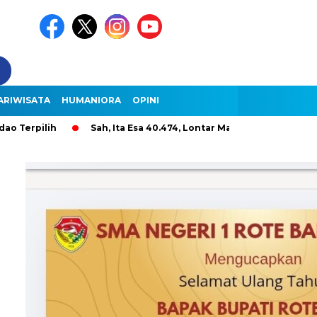
ARIWISATA
HUMANIORA
OPINI
Sah, Ita Esa 40.474, Lontar Malole Hanya 9.296, Lentera 26.008 