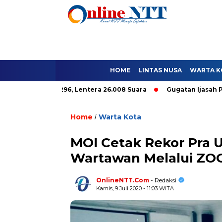
HOME
LINTAS NUSA
WARTA K
 9.296, Lentera 26.008 Suara
Gugatan Ijasah Paket C Tidak Me
Home
Warta Kota
/
MOI Cetak Rekor Pra U
Wartawan Melalui Z
OnlineNTT.Com
- Redaksi
Kamis, 9 Juli 2020 - 11:03 WITA