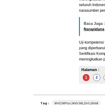
seluruh Indones
narasumber pen
Baca Juga :
Narapidana
Uji kompetensi
yang diperbaru
Sertifikasi Ko
meningkatkan p
Halaman :
1
2
Tag :
#MOI#Pra UKW II#LSM LIRA#