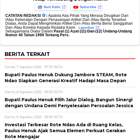
Ikuti Kami
Subscribe
CATATAN REDAKSI
:
Apabila Ada Pihak Yang Merasa Dirugikan Dan
/Atau Keberatan Dengan Penayangan Artikel Dan /Atau Berita Tersebut
Diatas, Anda Dapat Mengirimkan Artikel Dan /Atau Berita Berisi Sanggahan
Dan /Atau Koreksi Kepada Redaksi Kami
,
Laporkan
Sebagaimana Diatur Dalam
Pasal (1) Ayat (11) Dan (12) Undang-Undang
Nomor 40 Tahun 1999 Tentang Pers.
BERITA TERKAIT
Jumat, 7 Agustus 2026 - 07:33 WITA
Bupati Paulus Henuk Dukung Jambore STEAM, Rote
Ndao Siapkan Generasi Kreatif Hadapi Masa Depan
Kamis, 6 Agustus 2026 - 09:55 WITA
Bupati Paulus Henuk Pilih Jalur Dialog, Bangun Sinergi
dengan Undana Demi Penyelesaian Persoalan Jessica
Kamis, 6 Agustus 2026 - 09:36 WITA
Investasi Terbesar Rote Ndao Ada di Ruang Kelas,
Paulus Henuk Ajak Semua Elemen Perkuat Gerakan
Rote Mengajar