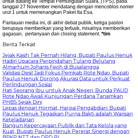
untuk datang ke Tempat Pemungutan Suara, (TPS), pada
tanggal 27 November mendatang dengan mencoblos nomer
urut 1 untuk memenangkan Paket Ita Esa.
Pantauan media ini, di akhir debat publik, ketiga paslon
berupaya memberikan yang terbaik, misalnya memberikan
gagasan, pertanyaan dan closing statement.
*tim
Berita Terkait
Jejak Kasih Tak Pernah Hilang, Bupati Paulus Henuk
Hadiri Upacara Perpindahan Tulang Belulang
Almarhum Johanis Feoh di Busalangga
Validasi Desil Jadi Fokus Pemkab Rote Ndao, Bupati
Paulus Henuk Dorong Akurasi Data untuk Perkuat
Perlindungan Sosial
Hati Seorang Ibu untuk Anak Negeri, Bunda PAUD
Rote Ndao Awali Kunjungan Perdana Tanamkan
PHBS Sejak Dini
Lepas dengan Hormat, Hargai Pengabdian: Bupati
Paulus Henuk Tegaskan Purna Bakti adalah Warisan
Keteladanan
Bangun Kepercayaan Publik dari Tata Kelola yang
Kuat, Bupati Paulus Henuk Pererat Sinergi dengan
BPKP NTT dan DPD RI