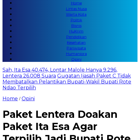
Home
Lintas Nusa
Warta Kota
Politik
Bisnis
HuKrim
Pendidikan
Kesehatan
Pariwisata
Humaniora
Opini
Sah, Ita Esa 40.474, Lontar Malole Hanya 9.296,
Lentera 26.008 Suara
Gugatan Ijasah Paket C Tidak
Membatalkan Pelantikan Bupati-Wakil Bupati Rote
Ndao Terpilih
Home
Opini
/
Paket Lentera Doakan
Paket Ita Esa Agar
Terpilih Jadi Bupati Rote