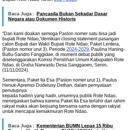
Baca Juga :
Pancasila Bukan Sekadar Dasar
Negara atau Dokumen Historis
“Dan kami doakan semoga Paslon nomer satu bisa jadi
bupati Rote Ndao,”demikian closing statement pasangan
calon Bupati dan Wakil Bupati Rote Ndao, Paket Lentera,
(Paslon nomor urut 3), Periode
2024-2029
, Paulina Haning-
Bullu-Sandro Fanggidae, di moment debat publik yang
diselenggarakan Komisi Pemilihan Umum Kabupaten Rote
Ndao, di Graha Narwastu Desa Sanggaoen, Senin,
(11/11/2024).
Sementara, Paket Ita Esa (Paslon nomer urut 1), Paulus
Henuk-Apremoi Dudelusy Dethan, dalam pernyataan
penutupnya
kepada hadirin yang hadir, umumnya publik Rote Ndao,
menegaskan bahwa karena Paket Ita Esa terlahir dari rahim
rakyat maka akan berjuang bersama-sama dengan rakyat
untuk mencapai kemakmuran Rote Ndao.
Baca Juga :
Kementerian BUMN Lepas 15 Ribu