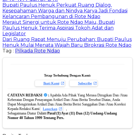
Bupati Paulus Henuk Perkuat Ruang Dialog,
Kesepahaman Warga dan Nindya Karya Jadi Fondasi
Kelancaran Pembangunan di Rote Ndao
Merajut Sinergi untuk Rote Ndao Maju, Bupati
Paulus Henuk Terima Aspirasi Tokoh Adat dan
Legislator
Dari Ruang Rapat Menuju Perubahan: Bupati Paulus
Henuk Mulai Menata Wajah Baru Birokrasi Rote Ndao
Tag :
Pilkada Rote Ndao
Tetap Terhubung Dengan Kami:
Ikuti Kami
Subscribe
CATATAN REDAKSI
:
Apabila Ada Pihak Yang Merasa Dirugikan Dan /Atau
Keberatan Dengan Penayangan Artikel Dan /Atau Berita Tersebut Diatas, Anda
Dapat Mengirimkan Artikel Dan /Atau Berita Berisi Sanggahan Dan /Atau Koreksi
Kepada Redaksi Kami
,
Laporkan
Sebagaimana Diatur Dalam
Pasal (1) Ayat (11) Dan (12) Undang-Undang
Nomor 40 Tahun 1999 Tentang Pers.