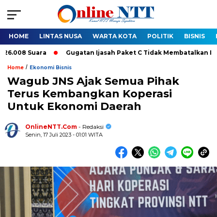
HOME
LINTAS NUSA
WARTA KOTA
POLITIK
BISNIS
008 Suara
Gugatan Ijasah Paket C Tidak Membatalkan Pelantik
/
Home
Ekonomi Bisnis
Wagub JNS Ajak Semua Pihak
Terus Kembangkan Koperasi
Untuk Ekonomi Daerah
OnlineNTT.Com
- Redaksi
Senin, 17 Juli 2023 - 01:01 WITA