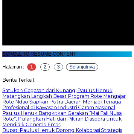
SCROLL TO RESUME CONTENT
Halaman :
1
2
3
Selanjutnya
Berita Terkait
Satukan Gagasan dari Kupang, Paulus Henuk
Matangkan Langkah Besar Program Rote Mengajar
Rote Ndao Siapkan Putra Daerah Menjadi Tenaga
Profesional di Kawasan Industri Garam Nasional
Paulus Henuk Bangkitkan Gerakan “Mai Fali Nusa
Rote”, Pulangkan Hati dan Pikiran Diaspora untuk
Mendidik Generasi Emas
Bupati Paulus Henuk Dorong Kolaborasi Strategis