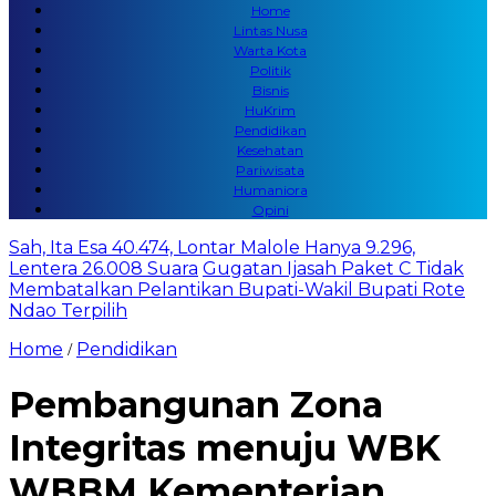
Home
Lintas Nusa
Warta Kota
Politik
Bisnis
HuKrim
Pendidikan
Kesehatan
Pariwisata
Humaniora
Opini
Sah, Ita Esa 40.474, Lontar Malole Hanya 9.296,
Lentera 26.008 Suara
Gugatan Ijasah Paket C Tidak
Membatalkan Pelantikan Bupati-Wakil Bupati Rote
Ndao Terpilih
Home
Pendidikan
/
Pembangunan Zona
Integritas menuju WBK
WBBM Kementerian