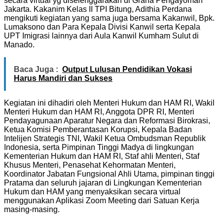
secara virtual yg diselenggarakan di Graha Pengayoman
Jakarta. Kakanim Kelas II TPI Bitung, Adithia Perdana
mengikuti kegiatan yang sama juga bersama Kakanwil, Bpk.
Lumaksono dan Para Kepala Divisi Kanwil serta Kepala
UPT Imigrasi lainnya dari Aula Kanwil Kumham Sulut di
Manado.
Baca Juga :
Output Lulusan Pendidikan Vokasi
Harus Mandiri dan Sukses
Kegiatan ini dihadiri oleh Menteri Hukum dan HAM RI, Wakil
Menteri Hukum dan HAM RI, Anggota DPR RI, Menteri
Pendayagunaan Aparatur Negara dan Reformasi Birokrasi,
Ketua Komisi Pemberantasan Korupsi, Kepala Badan
Intelijen Strategis TNI, Wakil Ketua Ombudsman Republik
Indonesia, serta Pimpinan Tinggi Madya di lingkungan
Kementerian Hukum dan HAM RI, Staf ahli Menteri, Staf
Khusus Menteri, Penasehat Kehormatan Menteri,
Koordinator Jabatan Fungsional Ahli Utama, pimpinan tinggi
Pratama dan seluruh jajaran di Lingkungan Kementerian
Hukum dan HAM yang menyaksikan secara virtual
menggunakan Aplikasi Zoom Meeting dari Satuan Kerja
masing-masing.