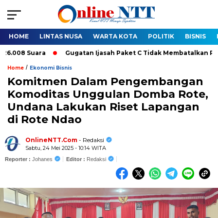
HOME
LINTAS NUSA
WARTA KOTA
POLITIK
BISNIS
8 Suara
Gugatan Ijasah Paket C Tidak Membatalkan Pelantika
/
Home
Ekonomi Bisnis
Komitmen Dalam Pengembangan
Komoditas Unggulan Domba Rote,
Undana Lakukan Riset Lapangan
di Rote Ndao
OnlineNTT.Com
- Redaksi
Sabtu, 24 Mei 2025 - 10:14 WITA
Reporter :
Johanes
Editor :
Redaksi