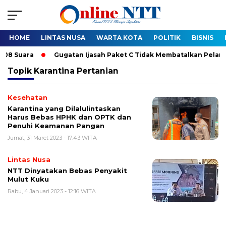
HOME
LINTAS NUSA
WARTA KOTA
POLITIK
BISNIS
ara
Gugatan Ijasah Paket C Tidak Membatalkan Pelantikan Bu
Topik
Karantina Pertanian
Kesehatan
Karantina yang Dilalulintaskan
Harus Bebas HPHK dan OPTK dan
Penuhi Keamanan Pangan
Jumat, 31 Maret 2023 - 17:43 WITA
Lintas Nusa
NTT Dinyatakan Bebas Penyakit
Mulut Kuku
Rabu, 4 Januari 2023 - 12:16 WITA