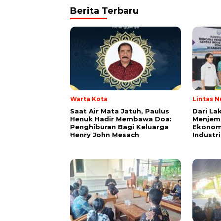
Berita Terbaru
Warta Kota
Lintas N
Saat Air Mata Jatuh, Paulus
Dari La
Henuk Hadir Membawa Doa:
Menjem
Penghiburan Bagi Keluarga
Ekonom
Henry John Mesach
Industr