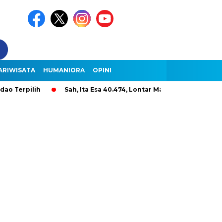
ARIWISATA
HUMANIORA
OPINI
pilih
Sah, Ita Esa 40.474, Lontar Malole Hanya 9.296, Lenter