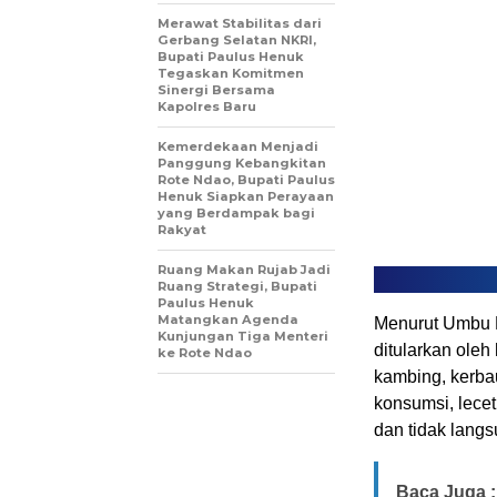
Merawat Stabilitas dari
Gerbang Selatan NKRI,
Bupati Paulus Henuk
Tegaskan Komitmen
Sinergi Bersama
Kapolres Baru
Kemerdekaan Menjadi
Panggung Kebangkitan
Rote Ndao, Bupati Paulus
Henuk Siapkan Perayaan
yang Berdampak bagi
Rakyat
Ruang Makan Rujab Jadi
Ruang Strategi, Bupati
Paulus Henuk
Matangkan Agenda
Menurut Umbu H
Kunjungan Tiga Menteri
ditularkan oleh
ke Rote Ndao
kambing, kerba
konsumsi, lecet
dan tidak langs
Baca Juga :