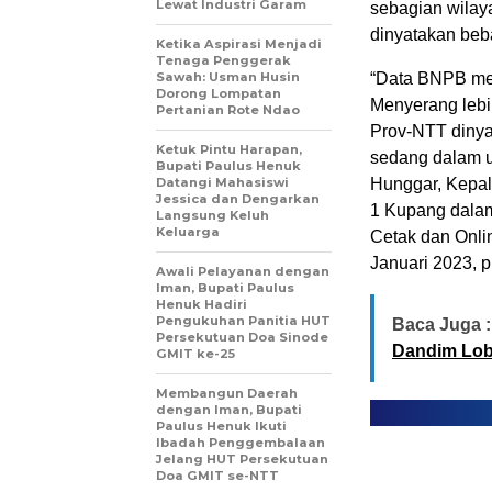
Lewat Industri Garam
sebagian wilay
dinyatakan beba
Ketika Aspirasi Menjadi
Tenaga Penggerak
Sawah: Usman Husin
“Data BNPB men
Dorong Lompatan
Menyerang lebih
Pertanian Rote Ndao
Prov-NTT dinya
Ketuk Pintu Harapan,
sedang dalam u
Bupati Paulus Henuk
Datangi Mahasiswi
Hunggar, Kepal
Jessica dan Dengarkan
1 Kupang dalam
Langsung Keluh
Keluarga
Cetak dan Onli
Januari 2023, p
Awali Pelayanan dengan
Iman, Bupati Paulus
Henuk Hadiri
Pengukuhan Panitia HUT
Baca Juga :
Persekutuan Doa Sinode
Dandim Lob
GMIT ke-25
Membangun Daerah
dengan Iman, Bupati
Paulus Henuk Ikuti
Ibadah Penggembalaan
Jelang HUT Persekutuan
Doa GMIT se-NTT