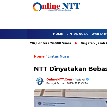
HOME
LINTAS NUSA
WARTA K
ole Hanya 9.296, Lentera 26.008 Suara
Gugatan Ijasah Paket C
Home
Lintas Nusa
/
NTT Dinyatakan Bebas
OnlineNTT.Com
- Redaksi
Rabu, 4 Januari 2023 - 12:16 WITA