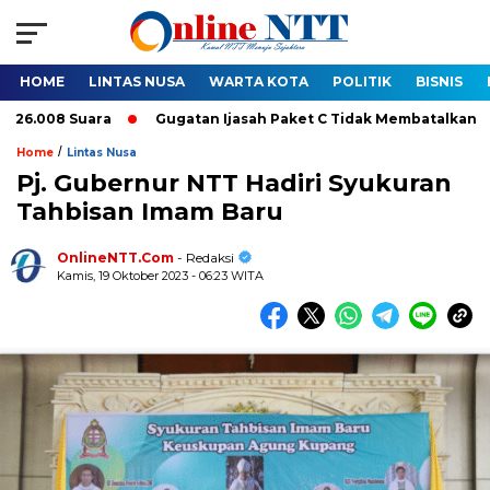
HOME
LINTAS NUSA
WARTA KOTA
POLITIK
BISNIS
008 Suara
Gugatan Ijasah Paket C Tidak Membatalkan Pelantik
/
Home
Lintas Nusa
Pj. Gubernur NTT Hadiri Syukuran
Tahbisan Imam Baru
OnlineNTT.Com
- Redaksi
Kamis, 19 Oktober 2023 - 06:23 WITA