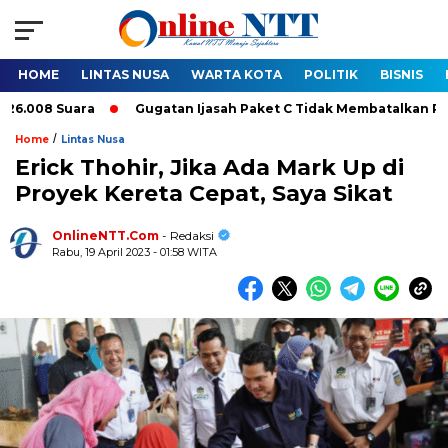
HOME
LINTAS NUSA
WARTA KOTA
POLITIK
BISNIS
8 Suara
Gugatan Ijasah Paket C Tidak Membatalkan Pelantika
/
Home
Lintas Nusa
Erick Thohir, Jika Ada Mark Up di
Proyek Kereta Cepat, Saya Sikat
OnlineNTT.Com
- Redaksi
Rabu, 19 April 2023 - 01:58 WITA