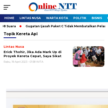
HOME
LINTAS NUSA
WARTA KOTA
POLITIK
BISNIS
ra
Gugatan Ijasah Paket C Tidak Membatalkan Pelantikan Bup
Topik
Kereta Api
Lintas Nusa
Erick Thohir, Jika Ada Mark Up di
Proyek Kereta Cepat, Saya Sikat
Rabu, 19 April 2023 - 01:58 WITA