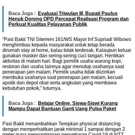
Baca Juga :
Evaluasi Triwulan III, Bupati Paulus
Henuk Dorong OPD Percepat Realisasi Program dan
Perkuat Kualitas Pelayanan Publik
“Pasi Bakti TNI Siterrem 161/WS Mayor Inf Supriadi Wibowo
menghimbau kepada masyarakat untuk tetap berada
dirumah stay at home, kalau tidak terdesak. Kalaupun keluar
gunakan masker dan sering-sering cuci tangan. Hentikan
aktivitas di malam hari. Bagi pemilik usaha warung kopi,
restoran dan usaha lainnya agar menutup usahanya saat
penerapan jam malam. Pemilik usaha tidak diizinkan
membuka usahanya saat penerapan jam malam, kecuali
apotik dan depot obat serta angkutan yang membawa
kebutuhan pokok,” tuturnya.
Baca Juga :
Belajar Online, Siswa-Siswi Kurang
Mampu Dapat Bantuan Ganti Uang Pulsa Paket
Pasi Bakti menambahkan Terepkan physical distancing
dengan memperhatikan jarak minimal 1 sampai dengan 2
meter guna mengantisipasi penyebaran Covid-19 di NTT