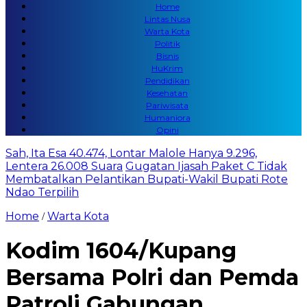
Home
Lintas Nusa
Warta Kota
Politik
Bisnis
HuKrim
Pendidikan
Kesehatan
Pariwisata
Humaniora
Opini
Sah, Ita Esa 40.474, Lontar Malole Hanya 9.296,
Lentera 26.008 Suara
Gugatan Ijasah Paket C Tidak
Membatalkan Pelantikan Bupati-Wakil Bupati Rote
Ndao Terpilih
Home
Warta Kota
/
Kodim 1604/Kupang
Bersama Polri dan Pemda
Patroli Gabungan