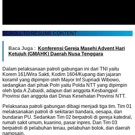
SCROLL TO RESUME CONTENT
Baca Juga :
Konferensi Gereja Masehi Advent Hari
Ketujuh (GMAHK) Daerah Nusa Tenggara
Dalam pelaksanaan patroli gabungan ini dari TNI yaitu
Korem 161/Wira Sakti, Kodim 1604/Kupang dan jajaran
koramil yang dipimpin oleh Mayor Inf Supriadi Wibowo,
sedangkan dari pihak Polri yaitu Polda NTT yang dipimpin
oleh Ipda A Zubaidi, adapun dari anggota Kesbangpol
Provinsi dan anggota dari Dinas Kesehatan Provinsi NTT.
Pelaksanaa patroli gabungan dibagi menjadi tiga tim. Tim 01
melaksanakan patroli di sekitaran bandara, oesapa, dan
bundaran PU. Sedankan Tim 02 berpatroli di gereja katedral,
rumah sakit umum, kuanino, pasar inpres. Dan Tim 03
berpatroli di pelabuhan tenau, pelabuhan bolok, dan daerah
namosain.