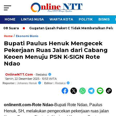
HOME
LINTAS NUSA
WARTA KOTA
POLITIK
BISNIS
tan Ijasah Paket C Tidak Membatalkan Pelantikan Bupati-Wakil Bu
/
Home
Ekonomi Bisnis
Bupati Paulus Henuk Mengecek
Pekerjaan Ruas Jalan dari Cabang
Keoen Menuju PSN K-SIGN Rote
Ndao
OnlineNTT.Com
- Redaksi
Senin, 22 Desember 2025 - 10:53 WITA
Reporter :
Johanes Henuk
Editor :
Redaksi
onlinentt.com-Rote Ndao-
Bupati Rote Ndao, Paulus
Henuk, SH, melakukan pengecekan pekerjaan ruas jalan