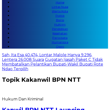
Home
Lintas Nusa
Warta Kota
Politik
Bisnis
HuKrim
Pendidikan
Kesehatan
Pariwisata
Humaniora
Opini
Sah, Ita Esa 40.474, Lontar Malole Hanya 9.296,
Lentera 26.008 Suara
Gugatan Ijasah Paket C Tidak
Membatalkan Pelantikan Bupati-Wakil Bupati Rote
Ndao Terpilih
Topik
Kakanwil BPN NTT
Hukum Dan Kriminal
Kanwil BPN NTT Launcing