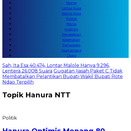
Home
Lintas Nusa
Warta Kota
Politik
Bisnis
HuKrim
Pendidikan
Kesehatan
Pariwisata
Humaniora
Opini
Sah, Ita Esa 40.474, Lontar Malole Hanya 9.296,
Lentera 26.008 Suara
Gugatan Ijasah Paket C Tidak
Membatalkan Pelantikan Bupati-Wakil Bupati Rote
Ndao Terpilih
Topik
Hanura NTT
Politik
Hanura Optimis Menang 80