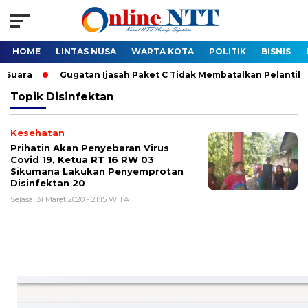
HOME
LINTAS NUSA
WARTA KOTA
POLITIK
BISNIS
Gugatan Ijasah Paket C Tidak Membatalkan Pelantikan Bupati-
Topik
Disinfektan
Kesehatan
Prihatin Akan Penyebaran Virus
Covid 19, Ketua RT 16 RW 03
Sikumana Lakukan Penyemprotan
Disinfektan 20
Selasa, 31 Maret 2020 - 21:15 WITA