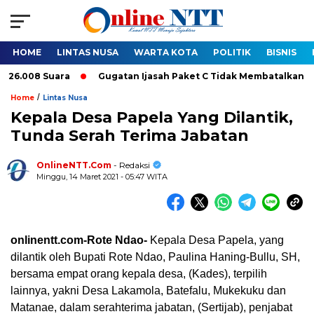
HOME
LINTAS NUSA
WARTA KOTA
POLITIK
BISNIS
008 Suara
Gugatan Ijasah Paket C Tidak Membatalkan Pelantik
/
Home
Lintas Nusa
Kepala Desa Papela Yang Dilantik,
Tunda Serah Terima Jabatan
OnlineNTT.Com
- Redaksi
Minggu, 14 Maret 2021 - 05:47 WITA
onlinentt.com-Rote Ndao-
Kepala Desa Papela, yang
dilantik oleh Bupati Rote Ndao, Paulina Haning-Bullu, SH,
bersama empat orang kepala desa, (Kades), terpilih
lainnya, yakni Desa Lakamola, Batefalu, Mukekuku dan
Matanae, dalam serahterima jabatan, (Sertijab), penjabat