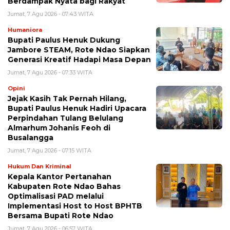
Berdampak Nyata bagi Rakyat
Jumat, 7 Agu 2026 - 07:43 WITA
Humaniora
Bupati Paulus Henuk Dukung
Jambore STEAM, Rote Ndao Siapkan
Generasi Kreatif Hadapi Masa Depan
Jumat, 7 Agu 2026 - 07:33 WITA
Opini
Jejak Kasih Tak Pernah Hilang,
Bupati Paulus Henuk Hadiri Upacara
Perpindahan Tulang Belulang
Almarhum Johanis Feoh di
Busalangga
Jumat, 7 Agu 2026 - 07:15 WITA
Hukum Dan Kriminal
Kepala Kantor Pertanahan
Kabupaten Rote Ndao Bahas
Optimalisasi PAD melalui
Implementasi Host to Host BPHTB
Bersama Bupati Rote Ndao
Jumat, 7 Agu 2026 - 06:57 WITA