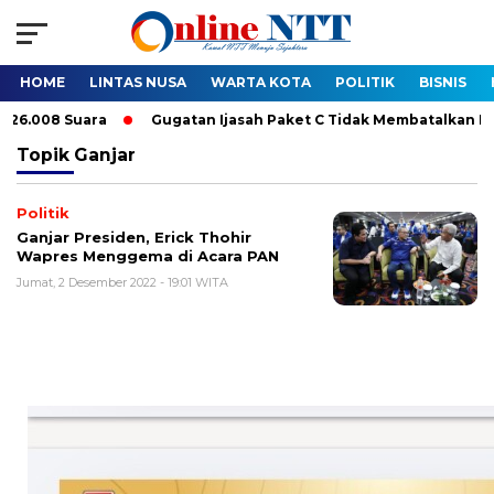
HOME
LINTAS NUSA
WARTA KOTA
POLITIK
BISNIS
uara
Gugatan Ijasah Paket C Tidak Membatalkan Pelantikan B
Topik
Ganjar
Politik
Ganjar Presiden, Erick Thohir
Wapres Menggema di Acara PAN
Jumat, 2 Desember 2022 - 19:01 WITA