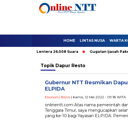
HOME
LINTAS NUSA
WARTA K
ya 9.296, Lentera 26.008 Suara
Gugatan Ijasah Paket C Tidak
Topik
Dapur Resto
Gubernur NTT Resmikan Dapur
ELPIDA
Ekonomi Bisnis
| Kamis, 12 Mei 2022 - 09:18 WITA
onlinentt.com-Atas nama pemerintah dan
Tenggara Timur, saya mengucapkan selam
yang ke-10 bagi Yayasan ELPIDA. Pemeri