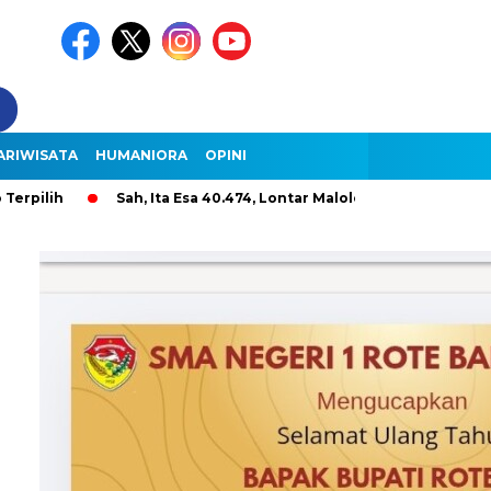
ARIWISATA
HUMANIORA
OPINI
Sah, Ita Esa 40.474, Lontar Malole Hanya 9.296, Lentera 26.00