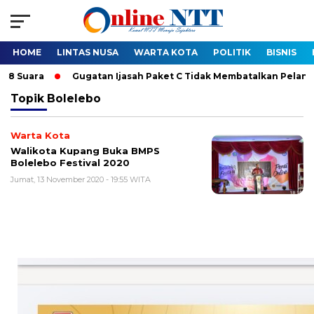
HOME
LINTAS NUSA
WARTA KOTA
POLITIK
BISNIS
ra
Gugatan Ijasah Paket C Tidak Membatalkan Pelantikan Bupa
Topik
Bolelebo
Warta Kota
Walikota Kupang Buka BMPS
Bolelebo Festival 2020
Jumat, 13 November 2020 - 19:55 WITA