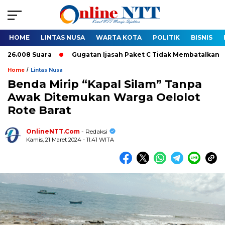
HOME
LINTAS NUSA
WARTA KOTA
POLITIK
BISNIS
uara
Gugatan Ijasah Paket C Tidak Membatalkan Pelantikan Bu
/
Home
Lintas Nusa
Benda Mirip “Kapal Silam” Tanpa
Awak Ditemukan Warga Oelolot
Rote Barat
OnlineNTT.Com
- Redaksi
Kamis, 21 Maret 2024 - 11:41 WITA